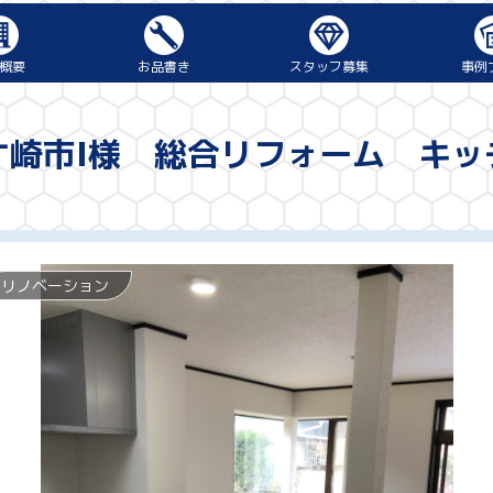
概要
お品書き
スタッフ募集
事例
リフォーム
断熱リフォーム
新築
マンションリフォーム
トイレ
キッチン
洗面台
浴室
外壁塗装
その他の工
ケ崎市I様 総合リフォーム キッ
リノベーション